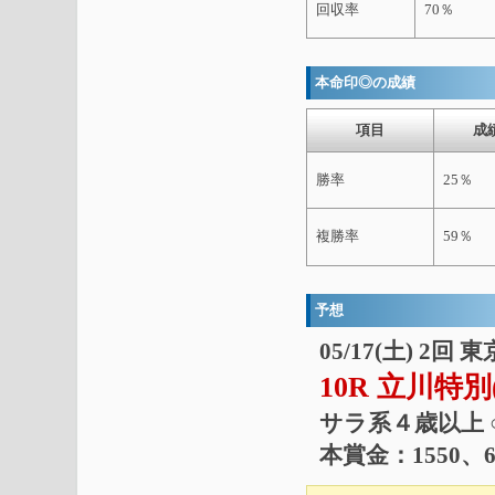
回収率
70％
本命印◎の成績
項目
成
勝率
25％
複勝率
59％
予想
05/17(土) 2回 
10R 立川特
サラ系４歳以上 ○
本賞金：1550、6