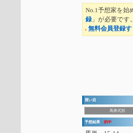
No.1予想家を
録
」が必要です
無料会員登録す
買い目
馬券式別
予想結果
的中