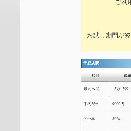
ご利
お試し期間が終
予想成績
項目
成
最高払戻
15万1700
平均配当
9009円
的中率
30％