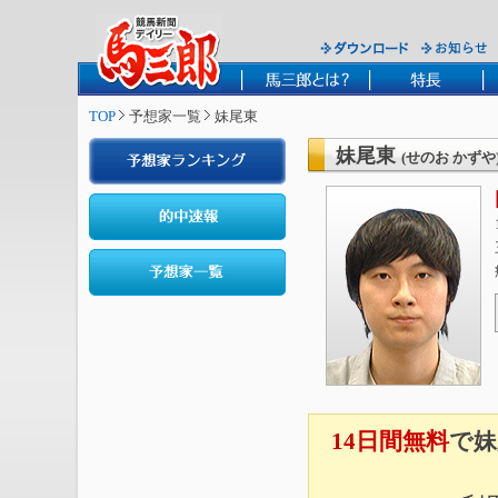
TOP
予想家一覧
妹尾東
妹尾東
(せのお かずや
14日間無料
で妹