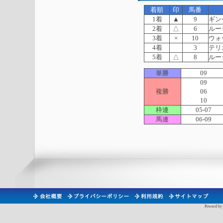
着順
印
馬番
1着
▲
9
ギン
2着
△
6
ルー
3着
×
10
ウォ
4着
3
テリ
5着
△
8
ルー
単勝
09
09
複勝
06
10
枠連
05-07
馬連
06-09
Powerd by