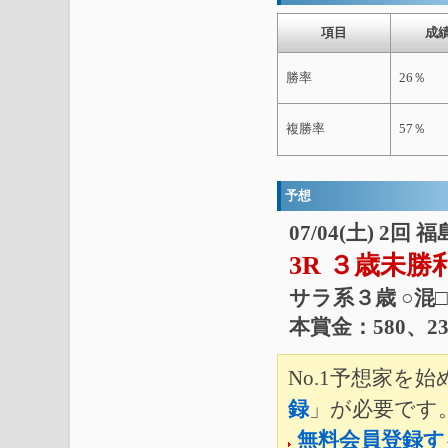
項目
成
勝率
26％
複勝率
57％
予想
07/04(土) 2回 
3R ３歳未勝
サラ系３歳 ○混□
本賞金：580、23
No.1予想家を
録
」が必要です
無料会員登録す