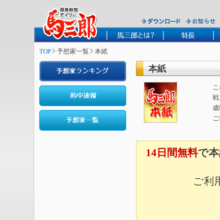
TOP
予想家一覧
本紙
本紙
こ
戦
歳
ご
14日間無料
で本
ご利