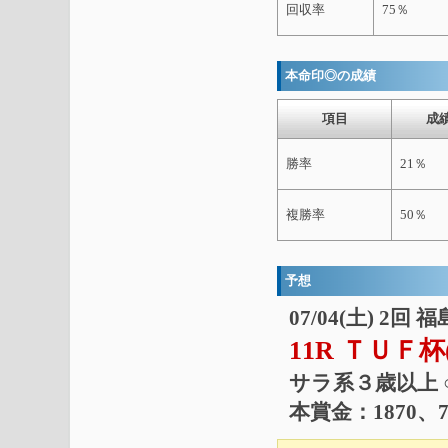
回収率
75％
本命印◎の成績
項目
成
勝率
21％
複勝率
50％
予想
07/04(土) 2回 
11R ＴＵＦ
サラ系３歳以上 ○
本賞金：1870、7