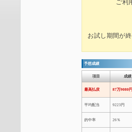
ご利
お試し期間が終
予想成績
項目
成績
最高払戻
87万9080
平均配当
9223円
的中率
26％