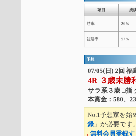
項目
成
勝率
26％
複勝率
57％
予想
07/05(日) 2回 
4R ３歳未勝
サラ系３歳 □指 
本賞金：580、23
No.1予想家を
録
」が必要です
無料会員登録す