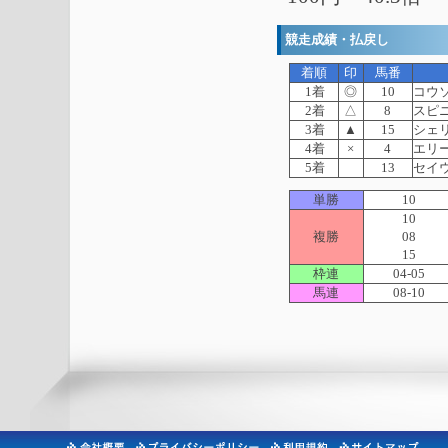
競走成績・払戻し
着順
印
馬番
1着
◎
10
コウ
2着
△
8
スピ
3着
▲
15
シェ
4着
×
4
エリ
5着
13
セイ
単勝
10
10
複勝
08
15
枠連
04-05
馬連
08-10