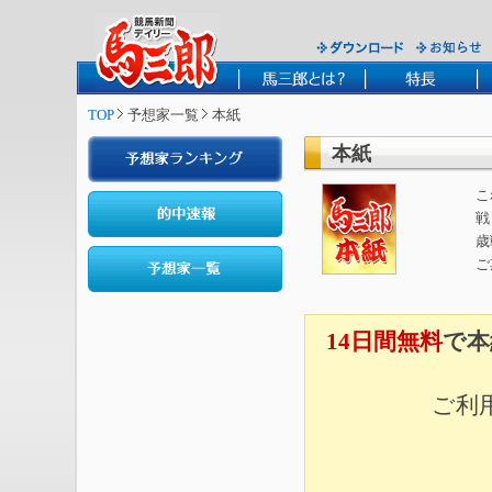
TOP
予想家一覧
本紙
本紙
こ
戦
歳
ご
14日間無料
で本
ご利