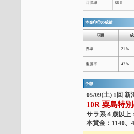
回収率
88％
本命印◎の成績
項目
成
勝率
21％
複勝率
47％
予想
05/09(土) 1回 
10R 粟島特
サラ系４歳以上 ○
本賞金：1140、4