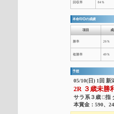
回収率
84％
本命印◎の成績
項目
成
勝率
26％
複勝率
49％
予想
05/10(日) 1回 
2R ３歳未勝
サラ系３歳 □指 
本賞金：590、24