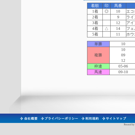
着順
印
馬番
1着
◎
10
エコ
2着
9
ライ
3着
12
アイ
4着
△
14
フェ
5着
11
ホウ
単勝
10
10
複勝
09
12
枠連
05-06
馬連
09-10
Powerd by