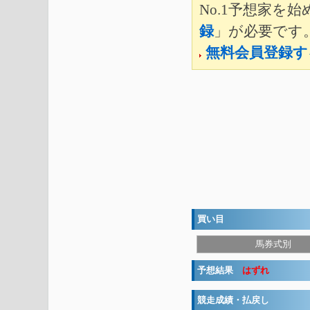
No.1予想家を
録
」が必要です
無料会員登録す
買い目
馬券式別
予想結果
はずれ
競走成績・払戻し