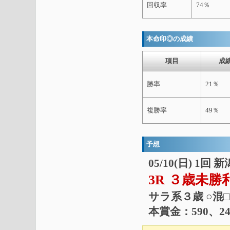
回収率
74％
本命印◎の成績
項目
成
勝率
21％
複勝率
49％
予想
05/10(日) 1回 
3R ３歳未勝
サラ系３歳 ○混□
本賞金：590、24