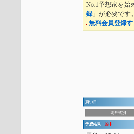
No.1予想家を
録
」が必要です
無料会員登録す
買い目
馬券式別
予想結果
的中