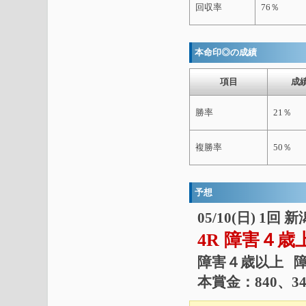
回収率
76％
本命印◎の成績
項目
成
勝率
21％
複勝率
50％
予想
05/10(日) 1回 
4R 障害４歳
障害４歳以上 障
本賞金：840、34