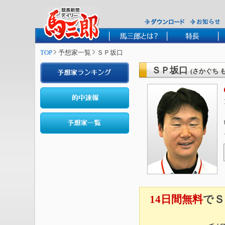
TOP
予想家一覧
ＳＰ坂口
ＳＰ坂口
(さかぐち 
14日間無料
でＳ