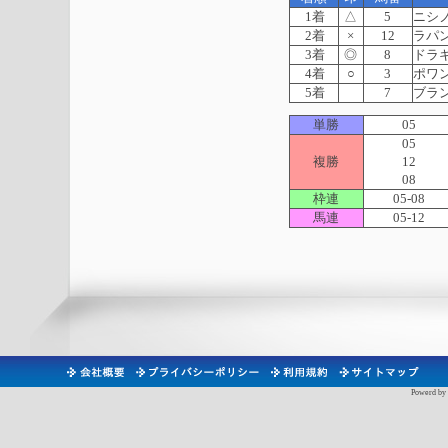
1着
△
5
ニシ
2着
×
12
ラパ
3着
◎
8
ドラ
4着
○
3
ポワ
5着
7
ブラ
単勝
05
05
複勝
12
08
枠連
05-08
馬連
05-12
Powerd by