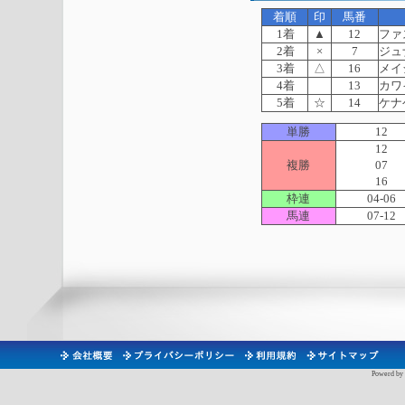
着順
印
馬番
1着
▲
12
ファ
2着
×
7
ジュ
3着
△
16
メイ
4着
13
カワ
5着
☆
14
ケナ
単勝
12
12
複勝
07
16
枠連
04-06
馬連
07-12
Powerd by