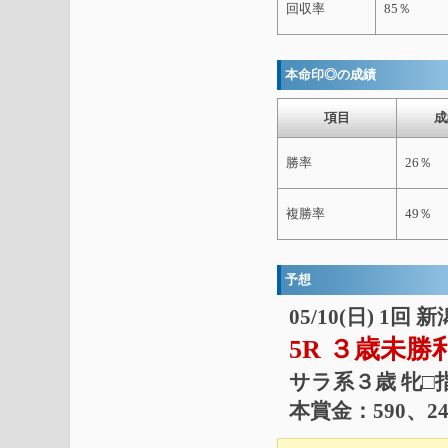
回収率
85％
本命印◎の成績
項目
成
勝率
26％
複勝率
49％
予想
05/10(日) 1回 
5R ３歳未勝
サラ系３歳 牝□指
本賞金：590、24