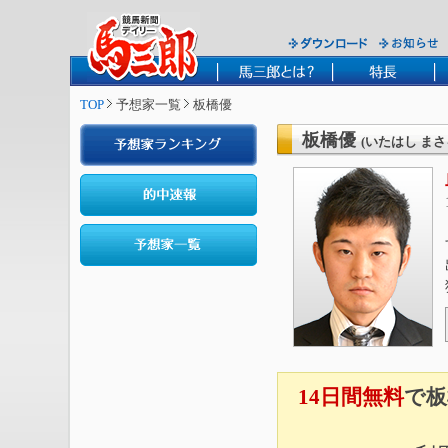
TOP
予想家一覧
板橋優
板橋優
(いたはし まさ
14日間無料
で板