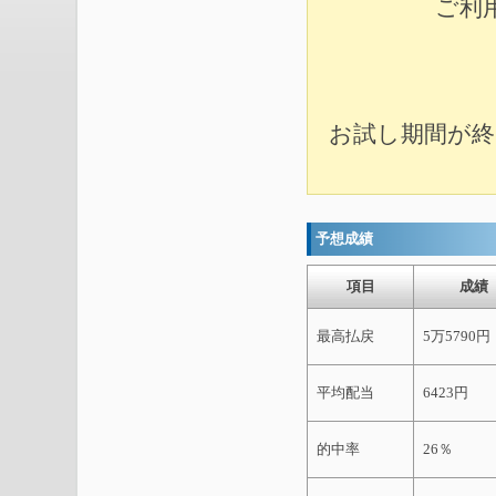
ご利
お試し期間が終
予想成績
項目
成績
最高払戻
5万5790円
平均配当
6423円
的中率
26％