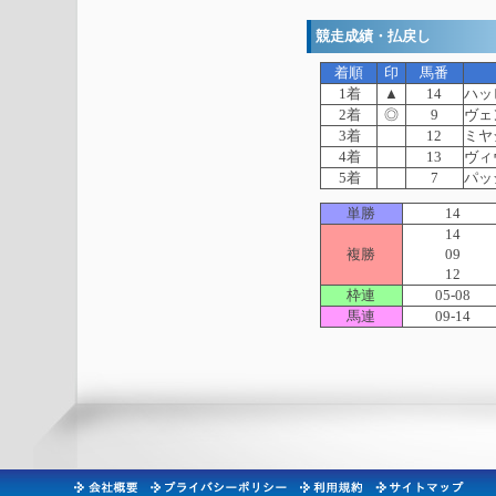
競走成績・払戻し
着順
印
馬番
1着
▲
14
ハッ
2着
◎
9
ヴェ
3着
12
ミヤ
4着
13
ヴィ
5着
7
パッ
単勝
14
14
複勝
09
12
枠連
05-08
馬連
09-14