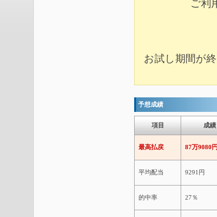
ご利
お試し期間が終
予想成績
項目
成績
最高払戻
87万9080
平均配当
9291円
的中率
27％