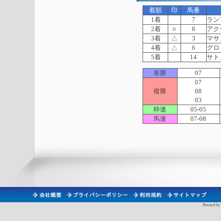
着順
印
馬番
1着
7
ラン
2着
○
8
アク
3着
△
3
マサ
4着
△
6
グロ
5着
14
サト
単勝
07
07
複勝
08
03
枠連
05-05
馬連
07-08
Powerd by