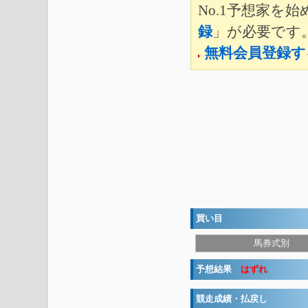
No.1予想家を
録
」が必要です
無料会員登録す
買い目
馬券式別
予想結果
はずれ
競走成績・払戻し