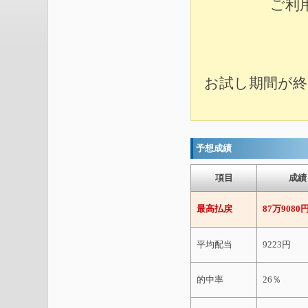
ご利
お試し期間が終
予想成績
項目
成績
最高払戻
87万9080
平均配当
9223円
的中率
26％