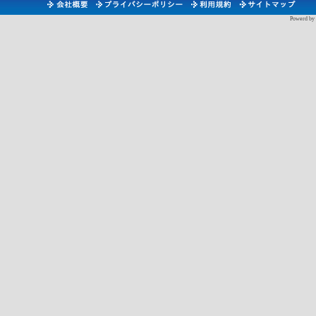
Powerd by