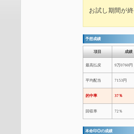
お試し期間が終
予想成績
項目
成績
最高払戻
9万0760円
平均配当
7153円
的中率
37％
回収率
72％
本命印◎の成績