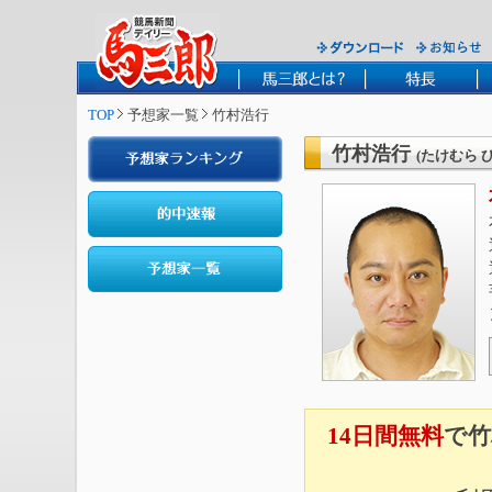
TOP
予想家一覧
竹村浩行
竹村浩行
(たけむら 
14日間無料
で竹