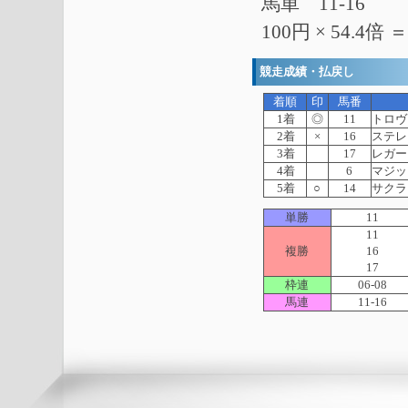
馬単 11-16
100円 × 54.4倍 
競走成績・払戻し
着順
印
馬番
1着
◎
11
トロヴ
2着
×
16
ステレ
3着
17
レガー
4着
6
マジッ
5着
○
14
サクラ
単勝
11
11
複勝
16
17
枠連
06-08
馬連
11-16