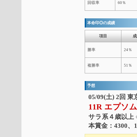
回収率
60％
本命印◎の成績
項目
成
勝率
24％
複勝率
51％
予想
05/09(土) 2回 
11R エプソム
サラ系４歳以上 ○
本賞金：4300、1