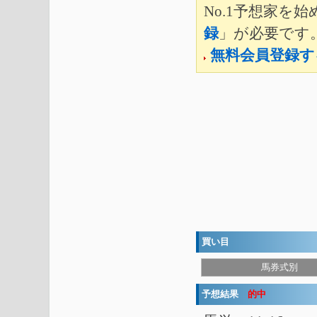
No.1予想家を
録
」が必要です
無料会員登録す
買い目
馬券式別
予想結果
的中