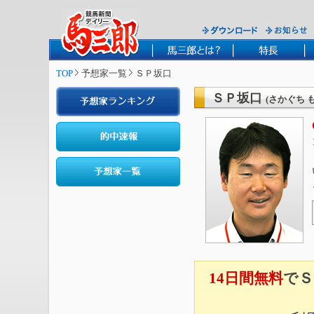
TOP
予想家一覧
ＳＰ坂口
ＳＰ坂口
(さかぐち 
14日間無料
でＳ