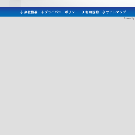
Powerd by