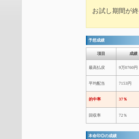
お試し期間が終
予想成績
項目
成績
最高払戻
9万0760円
平均配当
7153円
的中率
37％
回収率
72％
本命印◎の成績