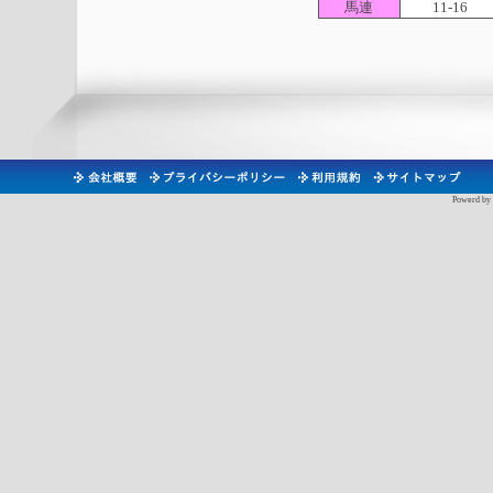
馬連
11-16
Powerd by