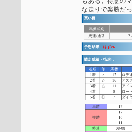
もある。得意の
な走りで楽勝だっ
買い目
馬券式別
馬連/通常
7-
予想結果
はずれ
競走成績・払戻し
着順
印
馬番
1着
×
17
ロデ
2着
☆
16
アス
3着
△
11
アド
4着
8
ロー
5着
◎
7
ダイ
単勝
17
17
複勝
16
11
枠連
08-08