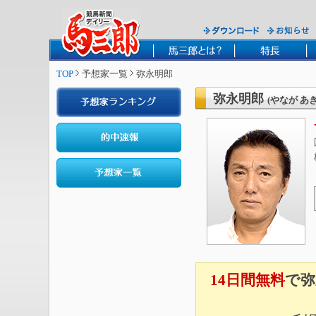
TOP
予想家一覧
弥永明郎
弥永明郎
(やなが あ
14日間無料
で弥