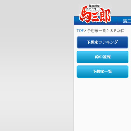
TOP
予想家一覧
ＳＰ坂口