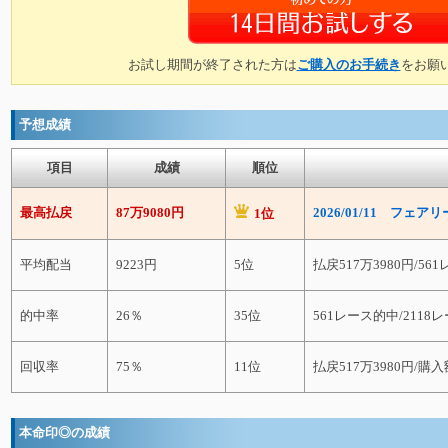
お試し期間が終了された方は
ご購入のお手続き
をお願
予想成績
項目
成績
順位
最高払戻
87万9080円
2026/01/11 フェ
1位
平均配当
9223円
5位
払戻517万3980円/56
的中率
26％
35位
561レース的中/2118
回収率
75％
11位
払戻517万3980円/購入
本命印◎の成績