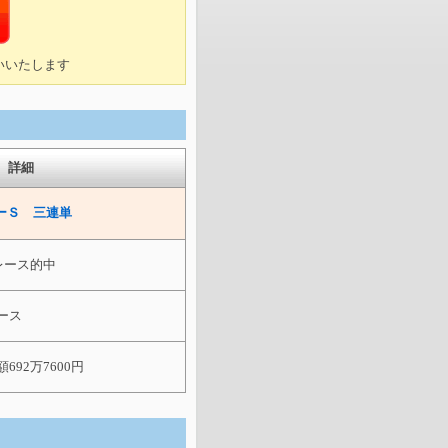
いいたします
詳細
アリーＳ 三連単
1レース的中
レース
額692万7600円