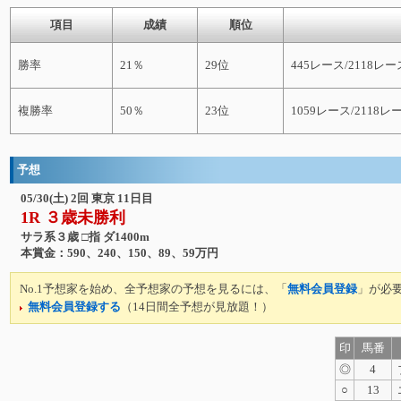
項目
成績
順位
勝率
21％
29位
445レース/2118レー
複勝率
50％
23位
1059レース/2118レ
予想
05/30(土) 2回 東京 11日目
1R ３歳未勝利
サラ系３歳 □指 ダ1400m
本賞金：590、240、150、89、59万円
No.1予想家を始め、全予想家の予想を見るには、「
無料会員登録
」が必
無料会員登録する
（14日間全予想が見放題！）
印
馬番
◎
4
○
13