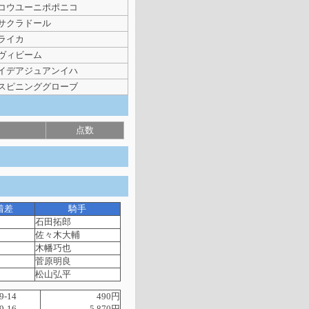
コウユーニポポニコ
サクラドール
ライカ
ヴィビーム
イデアジュアンイハ
スピニンググローブ
点数
着差
騎手
石田拓郎
佐々木大輔
木幡巧也
菅原明良
松山弘平
9-14
490円
9-16
5,870円