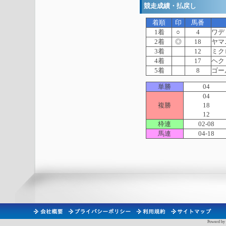
競走成績・払戻し
着順
印
馬番
1着
○
4
ワデ
2着
◎
18
ヤマ
3着
12
ミク
4着
17
ヘク
5着
8
ゴー
単勝
04
04
複勝
18
12
枠連
02-08
馬連
04-18
Powerd by