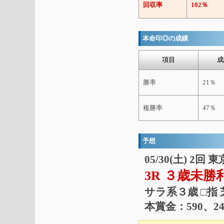
回収率
102％
本命印◎の成績
項目
成
勝率
21％
複勝率
47％
予想
05/30(土) 2回 
3R ３歳未勝
サラ系３歳 □指 
本賞金：590、24