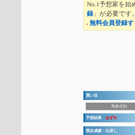
No.1予想家を
録
」が必要です
無料会員登録す
買い目
馬券式別
予想結果
はずれ
競走成績・払戻し