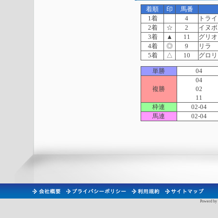
着順
印
馬番
1着
4
トライ
2着
☆
2
イヌボ
3着
▲
11
グリオ
4着
◎
9
リラ
5着
△
10
グロリ
単勝
04
04
複勝
02
11
枠連
02-04
馬連
02-04
Powerd by