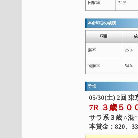
回収率
74％
本命印◎の成績
項目
成
勝率
25％
複勝率
54％
予想
05/30(土) 2回 
7R ３歳５０
サラ系３歳 ○混○
本賞金：820、33