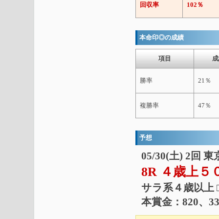
回収率
102％
本命印◎の成績
項目
成
勝率
21％
複勝率
47％
予想
05/30(土) 2回 
8R ４歳上５
サラ系４歳以上 □
本賞金：820、33