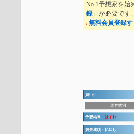
No.1予想家を
録
」が必要です
無料会員登録す
買い目
馬券式別
予想結果
はずれ
競走成績・払戻し