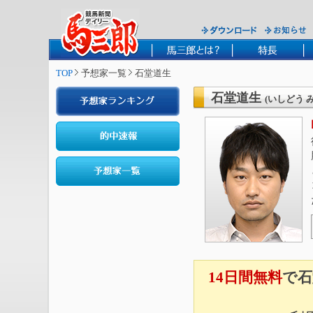
TOP
予想家一覧
石堂道生
石堂道生
(いしどう 
14日間無料
で石