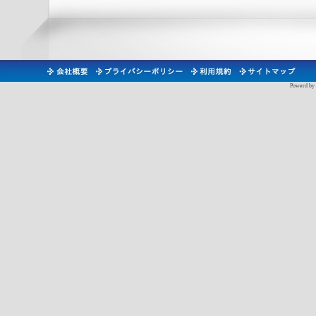
Powerd by