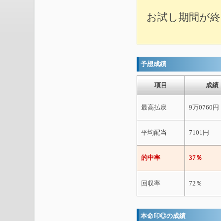
お試し期間が終
予想成績
項目
成績
最高払戻
9万0760円
平均配当
7101円
的中率
37％
回収率
72％
本命印◎の成績