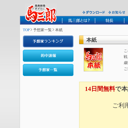
TOP
予想家一覧
本紙
本紙
こ
戦
歳
ご
14日間無料
で本
ご利