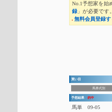
No.1予想家を
録
」が必要です
無料会員登録す
買い目
馬券式別
予想結果
的中
馬単 09-05