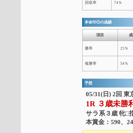
回収率
74％
本命印◎の成績
項目
成
勝率
25％
複勝率
54％
予想
05/31(日) 2回 
1R ３歳未勝
サラ系３歳 牝□指
本賞金：590、24