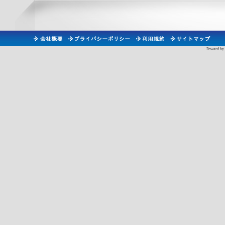
Powerd by