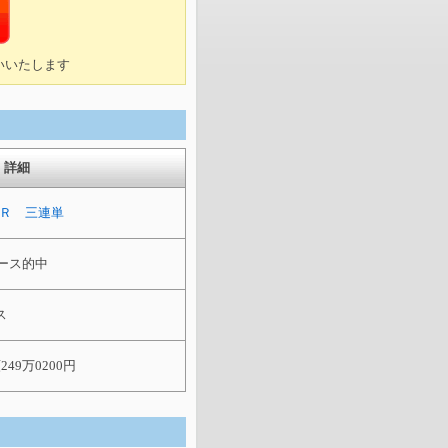
いいたします
詳細
ーズＲ 三連単
5レース的中
ス
249万0200円