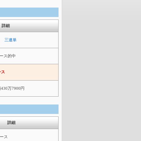
詳細
ぎＳ 三連単
6レース的中
ース
430万7900円
詳細
レース