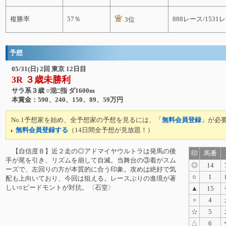
複勝率
57％
888レース/1531
3位
予想
05/31(日) 2回 東京 12日目
3R ３歳未勝利
サラ系３歳 ○混□指 ダ1600m
本賞金：590、240、150、89、59万円
No.1予想家を始め、全予想家の予想を見るには、「
無料会員登録
」が必
無料会員登録する
（14日間全予想が見放題！）
【自信度Ｂ】近２走の◎アドマイヤウルトラは発馬の後
印
馬番
手が尾を引き、リズムを崩して自滅。当舞台の③着がスム
◎
14
ーズで、左回りの方が本質的に合う印象。攻めは絶好で気
○
1
配も上向いており、今回は狙える。レースぶりの進境が著
しい○ピードモントが対抗。〈石堂〉
▲
15
×
4
☆
5
△
6