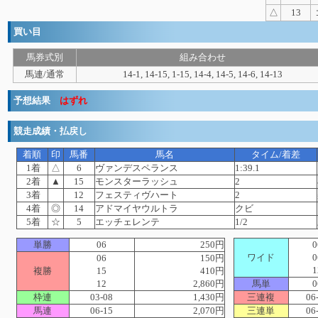
△
13
買い目
馬券式別
組み合わせ
馬連/通常
14-1, 14-15, 1-15, 14-4, 14-5, 14-6, 14-13
予想結果
はずれ
競走成績・払戻し
着順
印
馬番
馬名
タイム/着差
1着
△
6
ヴァンデスペランス
1:39.1
2着
▲
15
モンスターラッシュ
2
3着
12
フェスティヴハート
2
4着
◎
14
アドマイヤウルトラ
クビ
5着
☆
5
エッチェレンテ
1/2
単勝
06
250円
0
ワイド
0
06
150円
1
複勝
15
410円
12
2,860円
馬単
0
枠連
03-08
1,430円
三連複
06
馬連
06-15
2,070円
三連単
06