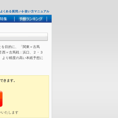
を目的に、 「関東＝古馬
 西＝古馬戦：浜口、２・３
。より精度の高い本紙予想に
できます。
いいたします