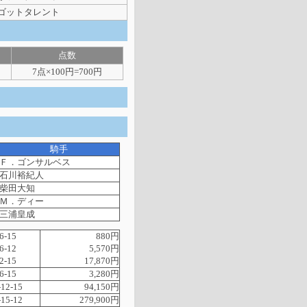
ゴットタレント
点数
7点×100円=700円
騎手
Ｆ．ゴンサルベス
石川裕紀人
柴田大知
Ｍ．ディー
三浦皇成
6-15
880円
6-12
5,570円
2-15
17,870円
6-15
3,280円
-12-15
94,150円
-15-12
279,900円