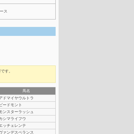
レース
要です。
馬名
アドマイヤウルトラ
ピードモント
モンスターラッシュ
カシマライフウ
エッチェレンテ
ヴァンデスペランス