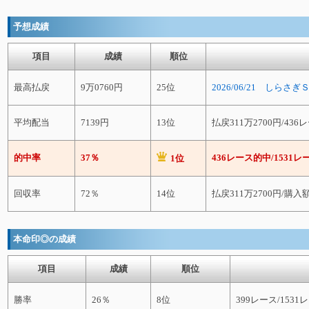
予想成績
項目
成績
順位
最高払戻
9万0760円
25位
2026/06/21 しらさ
平均配当
7139円
13位
払戻311万2700円/43
的中率
37％
436レース的中/1531レ
1位
回収率
72％
14位
払戻311万2700円/購入額
本命印◎の成績
項目
成績
順位
勝率
26％
8位
399レース/1531