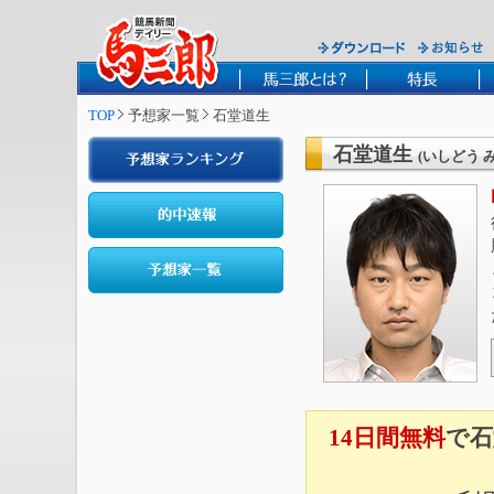
TOP
予想家一覧
石堂道生
石堂道生
(いしどう 
14日間無料
で石