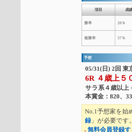
項目
成
勝率
26％
複勝率
57％
予想
05/31(日) 2回 
6R ４歳上５
サラ系４歳以上 ○
本賞金：820、33
No.1予想家を
録
」が必要です
無料会員登録す