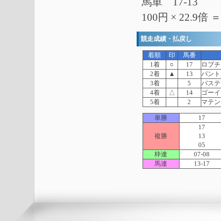
馬単 17-13
100円 × 22.9倍 
競走成績・払戻し
着順
印
馬番
1着
○
17
ロブチ
2着
▲
13
パント
3着
5
バステ
4着
△
14
ゴーイ
5着
2
マテン
単勝
17
17
複勝
13
05
枠連
07-08
馬連
13-17