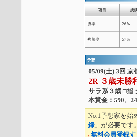
項目
成
勝率
26％
複勝率
57％
予想
05/09(土) 3回 
2R ３歳未勝
サラ系３歳 □指 
本賞金：590、24
No.1予想家を
録
」が必要です
無料会員登録す