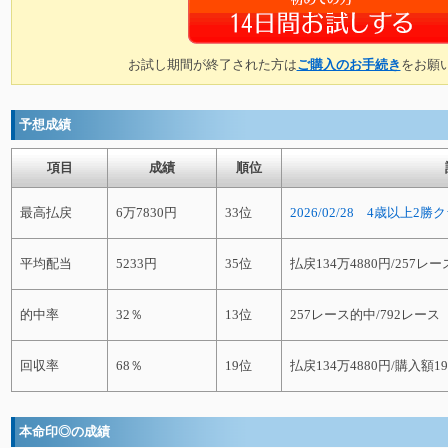
お試し期間が終了された方は
ご購入のお手続き
をお願
予想成績
項目
成績
順位
最高払戻
6万7830円
33位
2026/02/28 4歳以上2
平均配当
5233円
35位
払戻134万4880円/257レ
的中率
32％
13位
257レース的中/792レース
回収率
68％
19位
払戻134万4880円/購入額19
本命印◎の成績