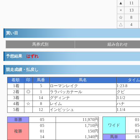
▲
11
×
13
☆
8
△
4
買い目
馬券式別
組み合わせ
予想結果
はずれ
競走成績・払戻し
着順
印
馬番
馬名
タイム
1着
5
ローマンレイク
1:23.8
2着
◎
1
ララバッカナール
クビ
3着
14
グディンナ
3.1/2
4着
☆
8
レイム
ハナ
5着
12
インピッシュ
1.1/4
単勝
05
11,970円
01
ワイド
05
05
1,710円
01
複勝
01
150円
14
1,340円
馬単
05