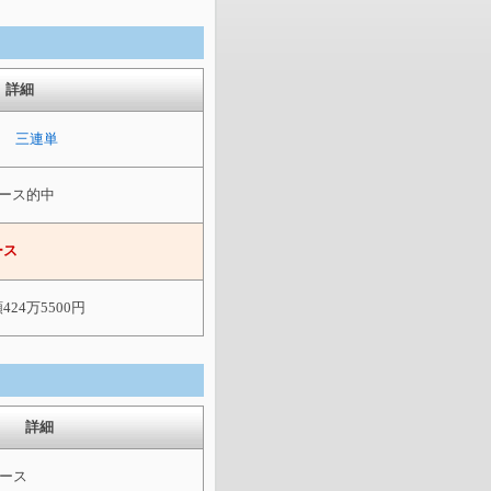
詳細
ぎＳ 三連単
8レース的中
ース
424万5500円
詳細
レース