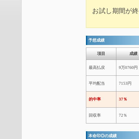
お試し期間が終
予想成績
項目
成績
最高払戻
9万0760円
平均配当
7153円
的中率
37％
回収率
72％
本命印◎の成績