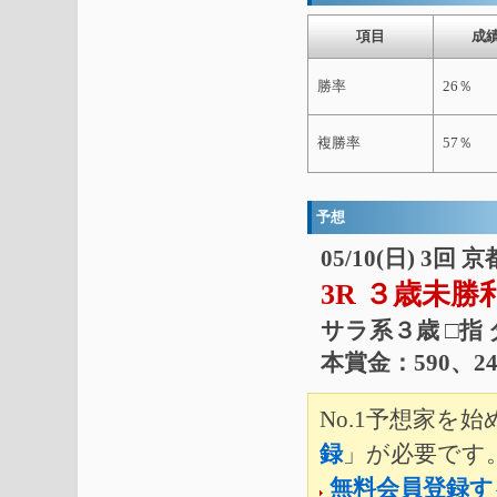
項目
成
勝率
26％
複勝率
57％
予想
05/10(日) 3回 
3R ３歳未勝
サラ系３歳 □指 
本賞金：590、24
No.1予想家を
録
」が必要です
無料会員登録す