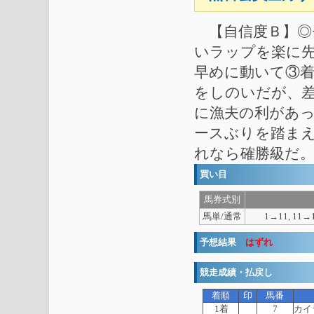
【自信度Ｂ】◎
いラップを楽に
早めに動いて③
をしのいだが、
に漁夫の利があ
ースぶりを踏ま
れなら確勝級だ。
買い目
馬券式別
馬単/通常
1→11, 11→1
予想結果
はずれ
競走成績・払戻し
着順
印
馬番
1着
7
カイ