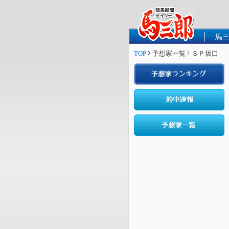
TOP
予想家一覧
ＳＰ坂口