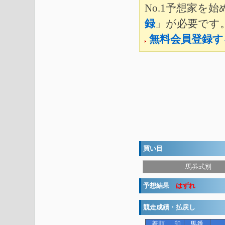
No.1予想家を
録
」が必要です
無料会員登録す
買い目
馬券式別
予想結果
はずれ
競走成績・払戻し
着順
印
馬番