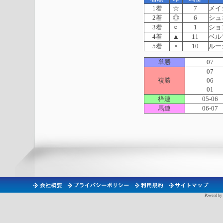
1着
☆
7
メイ
2着
◎
6
シュ
3着
○
1
ショ
4着
▲
11
ベル
5着
×
10
ルー
単勝
07
07
複勝
06
01
枠連
05-06
馬連
06-07
Powerd by