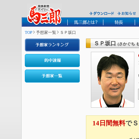
TOP
予想家一覧
ＳＰ坂口
ＳＰ坂口
(さかぐち 
14日間無料
でＳ