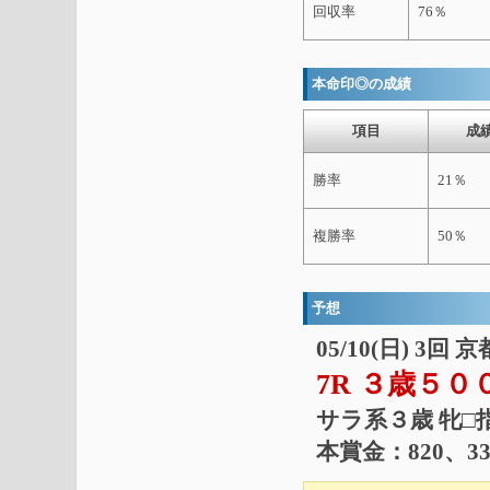
回収率
76％
本命印◎の成績
項目
成
勝率
21％
複勝率
50％
予想
05/10(日) 3回 
7R ３歳５０
サラ系３歳 牝□指
本賞金：820、33