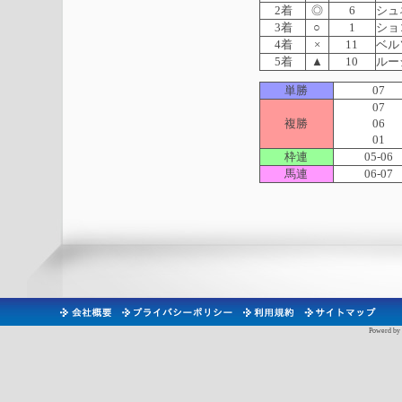
2着
◎
6
シュ
3着
○
1
ショ
4着
×
11
ベル
5着
▲
10
ルー
単勝
07
07
複勝
06
01
枠連
05-06
馬連
06-07
Powerd by