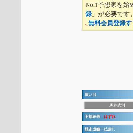
No.1予想家を
録
」が必要です
無料会員登録す
買い目
馬券式別
予想結果
はずれ
競走成績・払戻し