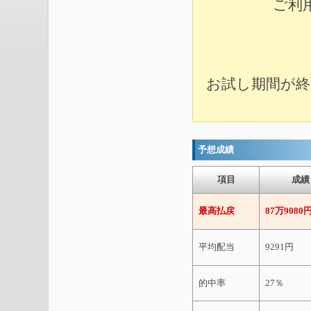
ご利
お試し期間が終
予想成績
項目
成績
最高払戻
87万9080
平均配当
9291円
的中率
27％