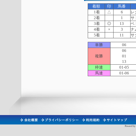
着順
印
馬番
1着
△
6
レ
2着
1
サ
3着
◎
13
ベ
4着
×
3
ナ
5着
11
サ
単勝
06
06
複勝
01
13
枠連
01-05
馬連
01-06
Powerd by