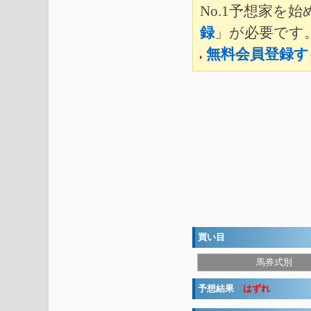
No.1予想家を
録
」が必要です
無料会員登録す
買い目
馬券式別
予想結果
はずれ