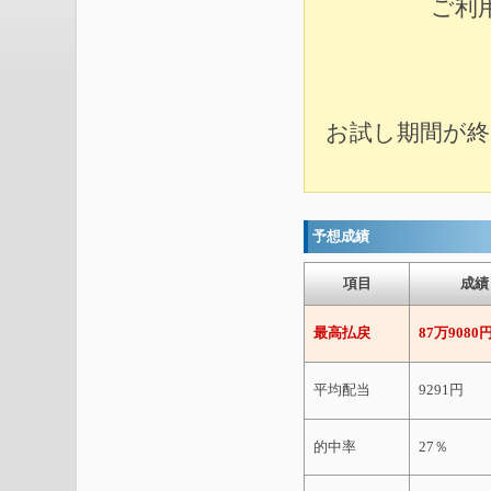
ご利
お試し期間が終
予想成績
項目
成績
最高払戻
87万9080
平均配当
9291円
的中率
27％