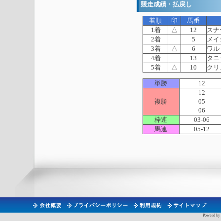
競走成績・払戻し
着順
印
馬番
1着
△
12
スナ
2着
5
メイ
3着
△
6
ワル
4着
13
タニ
5着
△
10
クリ
単勝
12
12
複勝
05
06
枠連
03-06
馬連
05-12
Powerd by