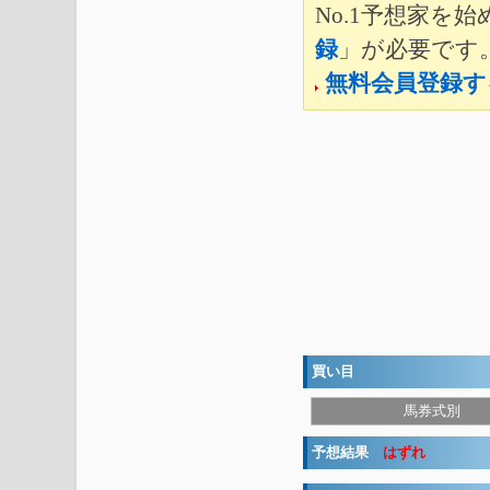
No.1予想家を
録
」が必要です
無料会員登録す
買い目
馬券式別
予想結果
はずれ