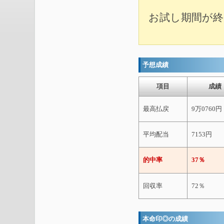
お試し期間が終
予想成績
項目
成績
最高払戻
9万0760円
平均配当
7153円
的中率
37％
回収率
72％
本命印◎の成績