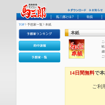
TOP
予想家一覧
本紙
本紙
こ
戦
歳
ご
14日間無料
で本
ご利