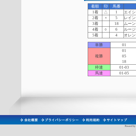
着順
印
馬番
1着
△
1
エイシ
2着
×
5
レイン
3着
18
ムーン
4着
○
6
ルージ
5着
4
オレン
単勝
01
01
複勝
05
18
枠連
01-03
馬連
01-05
Powerd by