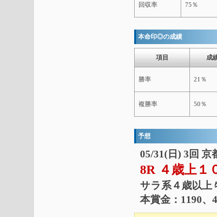
回収率
75％
本命印◎の成績
項目
成
勝率
21％
複勝率
50％
予想
05/31(日) 3回 
8R ４歳上
サラ系４歳以上 牝
本賞金：1190、4