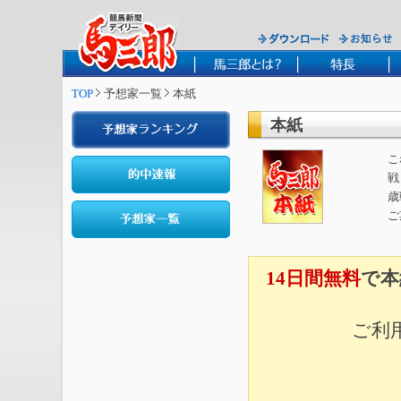
TOP
予想家一覧
本紙
本紙
こ
戦
歳
ご
14日間無料
で本
ご利