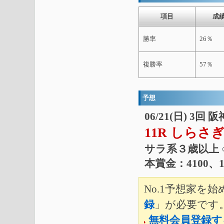
項目
成
勝率
26％
複勝率
57％
予想
06/21(日) 3回 
11R しらさぎ
サラ系３歳以上 ○
本賞金：4100、1
No.1予想家を
録
」が必要です
無料会員登録す