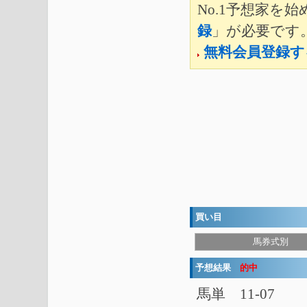
No.1予想家を
録
」が必要です
無料会員登録す
買い目
馬券式別
予想結果
的中
馬単 11-07