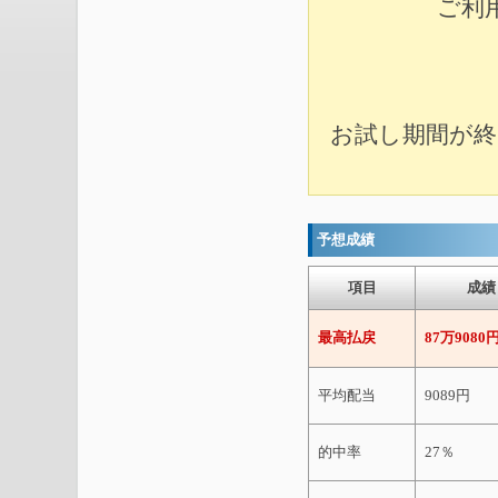
ご利
お試し期間が終
予想成績
項目
成績
最高払戻
87万9080
平均配当
9089円
的中率
27％