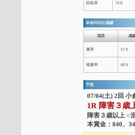
回収率
74％
本命印◎の成績
項目
成
勝率
21％
複勝率
49％
予想
07/04(土) 2回 
1R 障害３歳
障害３歳以上 ○混
本賞金：840、34