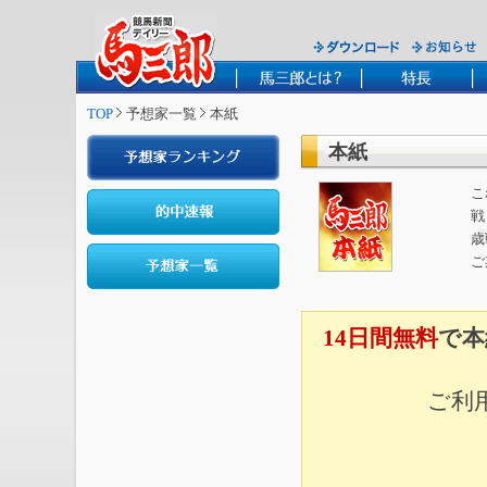
TOP
予想家一覧
本紙
本紙
こ
戦
歳
ご
14日間無料
で本
ご利